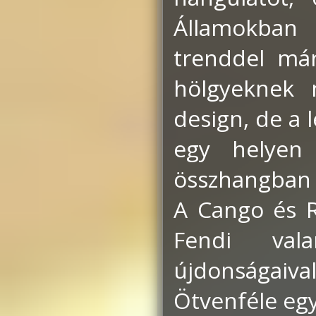
Államokban 
trenddel már 
hölgyeknek 
design, de a 
egy helyen
összhangban 
A Cango és R
Fendi val
újdonságai
Ötvenféle egy