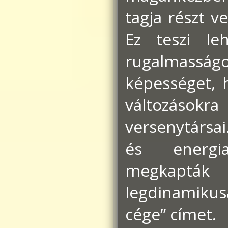
tagja részt 
Ez teszi l
rugalmasságo
képességet, 
változásokr
versenytársa
és energi
megkapták
legdinamiku
cége” címet.