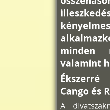
összeha
illeszkedé
kényelm
alkalmazk
minden mo
valamint h
Ékszerré
Cango és R
A divatsza