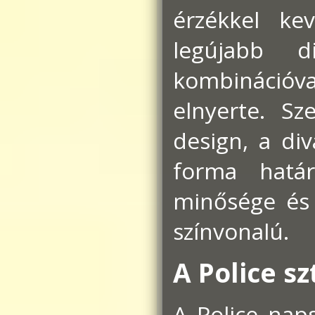
érzékkel ke
legújabb d
kombinációva
elnyerte. Sz
design, a div
forma hatá
minősége és 
színvonalú.
A Police sz
A Police nap