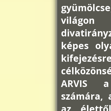
gyümölcs
világo
divatirán
képes oly
kifejezésr
célközönsé
ARVIS a
számára, 
az élettő