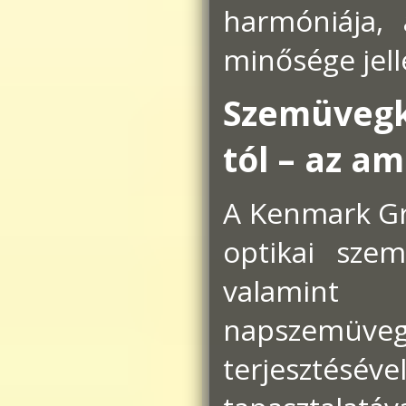
harmóniája, 
minősége jel
Szemüvegk
tól – az am
A Kenmark Gr
optikai sze
valamint
napszemüvege
terjesztéséve