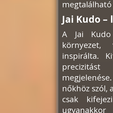
megtalálható 
Jai Kudo – 
A Jai Kudo
környezet,
inspirálta. K
precizitást
megjelenése. 
nőkhöz szól,
csak kifeje
ugyanakkor