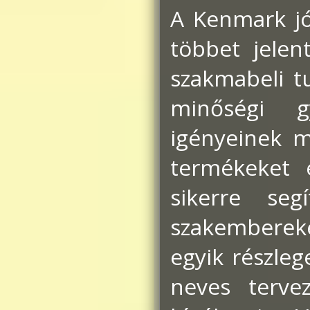
A Kenmark jól
többet jelen
szakmabeli tu
minőségi g
igényeinek 
termékeket é
sikerre segí
szakemberek
egyik részle
neves tervez