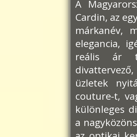
A Magyarors
Cardin, az eg
márkanév, m
elegancia, i
reális ár t
divattervező,
üzletek nyi
couture-t, va
különleges d
a nagyközönsé
az optikai k