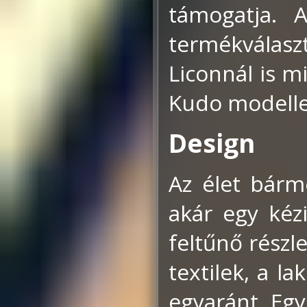
támogatja. 
termékvála
Liconnál is m
Kudo modelle
Design
Az élet bárme
akár egy kézi
feltűnő részle
textilek, a l
egyaránt. Eg