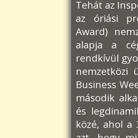
Tehát az Ins
az óriási pr
Award) nemz
alapja a c
rendkívül gy
nemzetközi ü
Business We
második alka
és legdinam
közé, ahol a 
azt, hogy mi