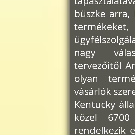
tapasztalat
büszke arra,
termékeket
ügyfélszolgá
nagy válas
tervezőitől A
olyan termé
vásárlók szer
Kentucky áll
közel 6700 
rendelkezik e