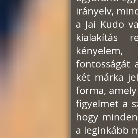
irányelv, mind
a Jai Kudo v
kialakítás 
kényelem, 
fontosságát 
két márka je
forma, amely
figyelmet a 
hogy minden 
a leginkább 