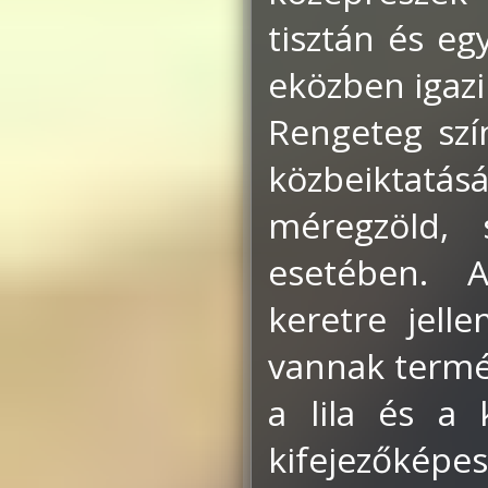
tisztán és eg
eközben igaz
Rengeteg szí
közbeiktat
méregzöld, 
esetében. 
keretre jell
vannak termé
a lila és a 
kifejezőkép