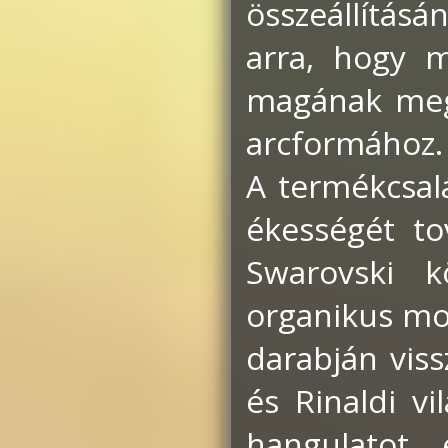
összeállításá
arra, hogy m
magának megf
arcformához.
A termékcsal
ékességét to
Swarovski k
organikus mo
darabján vis
és Rinaldi vi
hangulatot, 