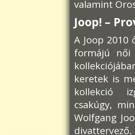
valamint Oros
Joop! – Pr
A Joop 2010 
formájú női
kollekciójáb
keretek is m
kollekció i
csakúgy, min
Wolfgang Joo
divattervező