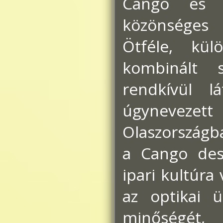
Cango és 
közönséges
Ötféle, kül
kombinált 
rendkívül l
úgynevezet
Olaszországba
a Cango desi
ipari kultúra
az optikai 
minőségét, 