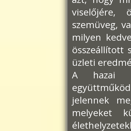
viselőjére,
szemüveg, val
milyen kedve
összeállított
üzleti eredm
A hazai f
együttműköd
jelennek me
melyeket kü
élethelyzetek