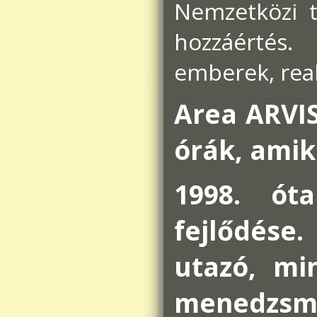
Nemzetközi t
hozzáértés.
emberek, real
Area ARVIS
órák, amik
1998. ót
fejlődése.
utazó, mi
menedzs