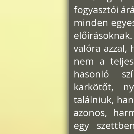
fogyasztói ár
minden egyes
előírásoknak. 
valóra azzal,
nem a teljes
hasonló sz
karkötőt, ny
találniuk, ha
azonos, harm
egy szettbe