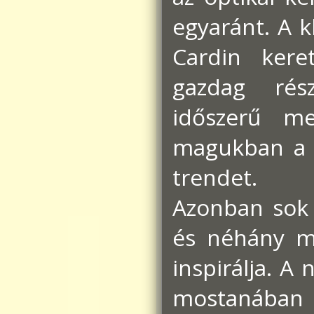
egyaránt. A k
Cardin ker
gazdag rész
időszerű me
magukban a t
trendet.
Azonban sok 
és néhány mo
inspirálja. A
mostanában e