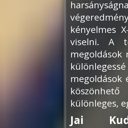
harsányság
végeredmén
kényelmes X
viselni. A t
megoldások m
különlegess
megoldások é
köszönhet
különleges, eg
Jai K