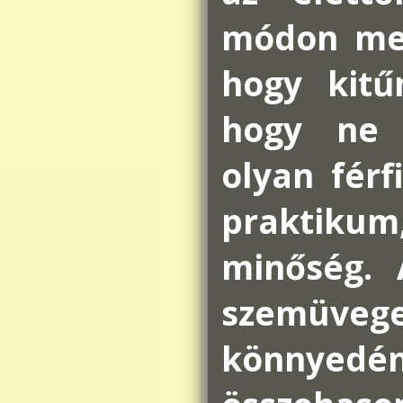
módon meg
hogy kitű
hogy ne k
olyan férf
praktiku
minőség. 
szemüveg
könnyed