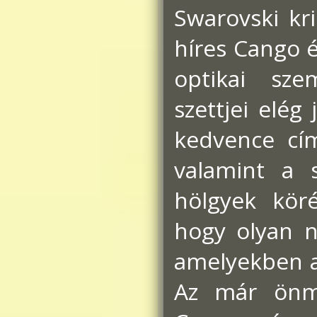
Swarovski kri
híres Cango 
optikai szem
szettjei elég
kedvence cím
valamint a s
hölgyek kör
hogy olyan n
amelyekben a 
Az már önma