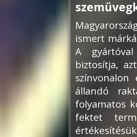
szemüvegk
Magyarorszá
ismert márkát,
A gyártóval
biztosítja, 
színvonalon 
állandó rakt
folyamatos k
fektet term
értékesítésü