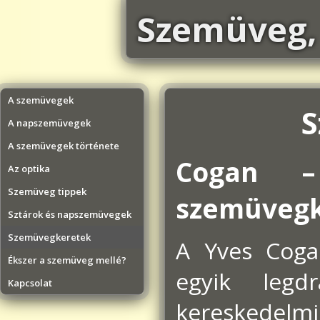
Szemüveg,
A szemüvegek
S
A napszemüvegek
A szemüvegek története
Cogan –
Az optika
Szemüveg tippek
szemüvegk
Sztárok és napszemüvegek
Szemüvegkeretek
A Yves Cogan
Ékszer a szemüveg mellé?
egyik legd
Kapcsolat
kereskedelmi