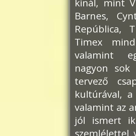
kínál, mint
Barnes, Cynt
República, T
Timex mind
valamint e
nagyon sok 
tervező csa
kultúrával, a
valamint az 
jól ismert i
szemlélettel 