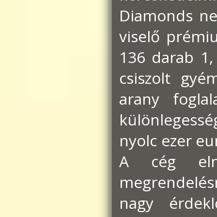
Diamonds nev
viselő prémi
136 darab 1, 
csiszolt gyé
arany foglal
különlegessé
nyolc ezer eur
A cég elm
megrendelésr
nagy érdekl