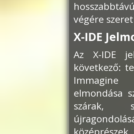
hosszabbtávú
végére szeret
X-IDE Jelm
Az X-IDE j
következő: te
Immagine 
elmondása sze
szárak, s
újragondolá
középrészek 